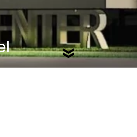
el
Volver
o previo centro de negocios y hotel Kiev
2015
-
Empr