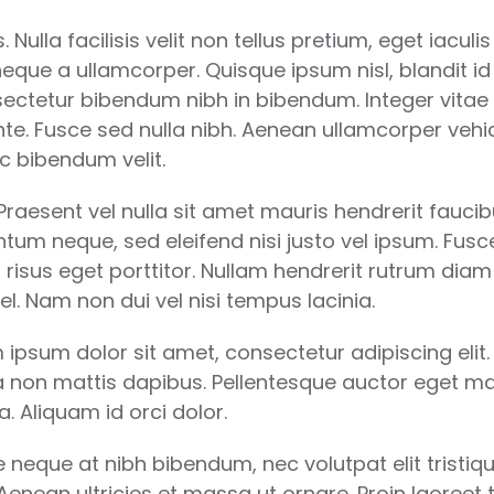
 Nulla facilisis velit non tellus pretium, eget iacu
s neque a ullamcorper. Quisque ipsum nisl, blandit i
ectetur bibendum nibh in bibendum. Integer vitae
e. Fusce sed nulla nibh. Aenean ullamcorper vehicu
ac bibendum velit.
Praesent vel nulla sit amet mauris hendrerit faucib
 neque, sed eleifend nisi justo vel ipsum. Fusce 
r risus eget porttitor. Nullam hendrerit rutrum d
l. Nam non dui vel nisi tempus lacinia.
m ipsum dolor sit amet, consectetur adipiscing el
la non mattis dapibus. Pellentesque auctor eget mauri
a. Aliquam id orci dolor.
e neque at nibh bibendum, nec volutpat elit tristiq
. Aenean ultricies et massa ut ornare. Proin laoreet