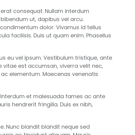
lis erat consequat. Nullam interdum
d bibendum ut, dapibus vel arcu.
 condimentum dolor. Vivamus id tellus
la facilisis. Duis ut quam enim. Phasellus
us eu vel ipsum. Vestibulum tristique, ante
vitae est accumsan, viverra velit nec,
iam ac elementum. Maecenas venenatis
it. Interdum et malesuada fames ac ante
s hendrerit fringilla. Duis ex nibh,
ue. Nunc blandit blandit neque sed
 turpis ac tincidunt aliquam. Mauris