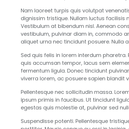
Nam laoreet turpis quis volutpat venenatis.
dignissim tristique. Nullam luctus facilisi
Vestibulum at bibendum nisl. Aenean cons
vestibulum, pulvinar diam in, commodo ant
aliquet urna nec tincidunt posuere. Nulla 
Sed quis felis in lorem interdum pharetra. 
quis accumsan tempor, lacus sem elementum
fermentum ligula. Donec tincidunt pulvina
viverra lorem, ac posuere sapien blandit ve
Pellentesque nec sollicitudin massa. Lore
ipsum primis in faucibus. Ut tincidunt ligu
egestas quis molestie at, pulvinar sed null
Suspendisse potenti. Pellentesque tristiqu
porttitor. Mauris congue eu orci in lacinia